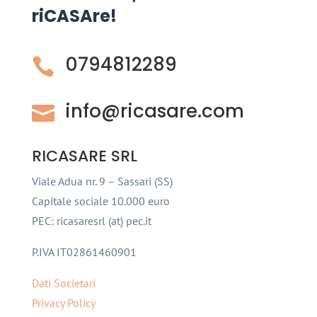
riCASAre!
0794812289

info@ricasare.com

RICASARE SRL
Viale Adua nr. 9 – Sassari (SS)
Capitale sociale 10.000 euro
PEC: ricasaresrl (at) pec.it
P.IVA IT02861460901
Dati Societari
Privacy Policy