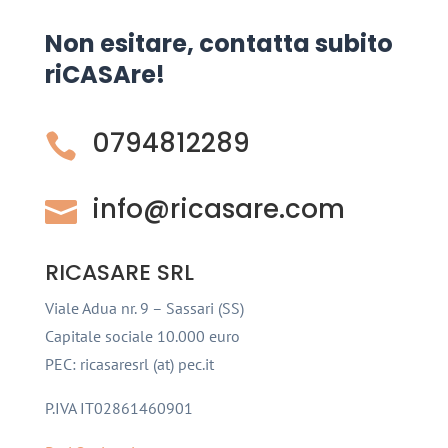
Non esitare, contatta subito
riCASAre!
0794812289

info@ricasare.com

RICASARE SRL
Viale Adua nr. 9 – Sassari (SS)
Capitale sociale 10.000 euro
PEC: ricasaresrl (at) pec.it
P.IVA IT02861460901