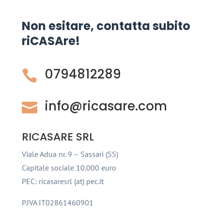
Non esitare, contatta subito
riCASAre!
0794812289

info@ricasare.com

RICASARE SRL
Viale Adua nr. 9 – Sassari (SS)
Capitale sociale 10.000 euro
PEC: ricasaresrl (at) pec.it
P.IVA IT02861460901