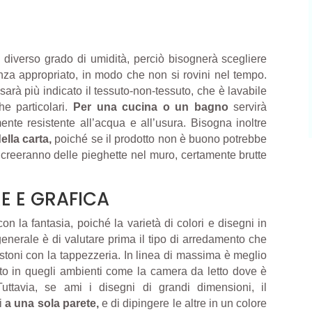
n diverso grado di umidità, perciò bisognerà scegliere
nza appropriato, in modo che non si rovini nel tempo.
 sarà più indicato il tessuto-non-tessuto, che è lavabile
he particolari.
Per una cucina o un bagno
servirà
nte resistente all’acqua e all’usura. Bisogna inoltre
ella carta,
poiché se il prodotto non è buono potrebbe
si creeranno delle pieghette nel muro, certamente brutte
E E GRAFICA
con la fantasia, poiché la varietà di colori e disegni in
 generale è di valutare prima il tipo di arredamento che
 stoni con la tappezzeria. In linea di massima è meglio
utto in quegli ambienti come la camera da letto dove è
 Tuttavia, se ami i disegni di grandi dimensioni, il
ti
a una sola parete,
e di dipingere le altre in un colore