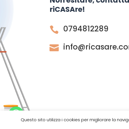
Non esitare, contatta
riCASAre!
0794812289

info@ricasare.c

Questo sito utilizza i cookies per migliorare la navig