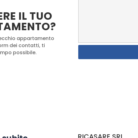
RE IL TUO
TAMENTO?
o vecchio appartamento
rm dei contatti, ti
empo possibile.
RICASARE SRL